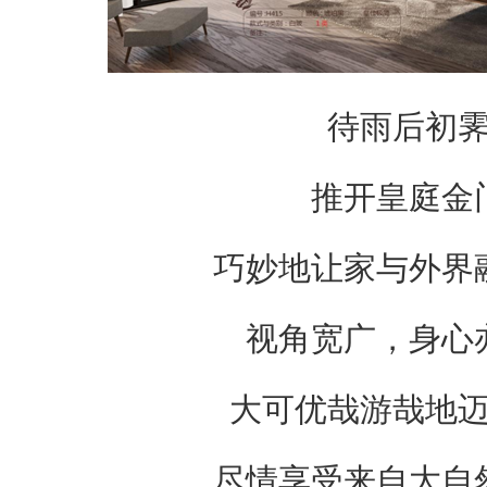
待雨后初
推开皇庭金
巧妙地让家与外界
视角宽广，身心
大可优哉游哉地
尽情享受来自大自