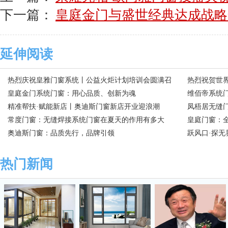
下一篇：
皇庭金门与盛世经典达成战略
延伸阅读
热烈庆祝皇雅门窗系统丨公益火炬计划培训会圆满召
热烈祝贺世
开
皇庭金门系统门窗：用心品质、创新为魂
门窗
维佰帝系统
精准帮扶·赋能新店丨奥迪斯门窗新店开业迎浪潮
和”
凤梧居无缝门
常度门窗：无缝焊接系统门窗在夏天的作用有多大
皇庭门窗：全
奥迪斯门窗：品质先行，品牌引领
跃风口·探无
击!
热门新闻