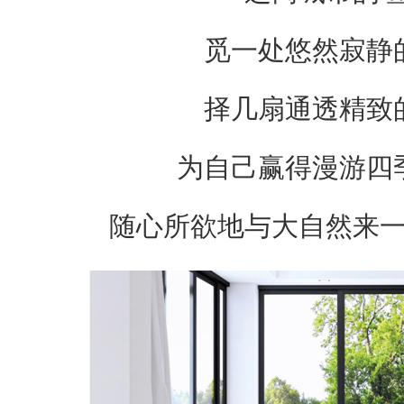
觅一处悠然寂静
择几扇通透精致
为自己赢得漫游四
随心所欲地与大自然来