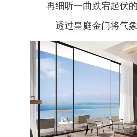
再细听一曲跌宕起伏
透过皇庭金门将气