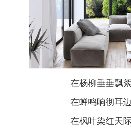
在杨柳垂垂飘
在蝉鸣响彻耳
在枫叶染红天