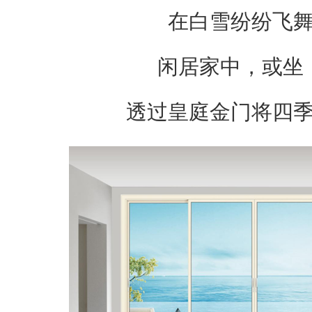
在白雪纷纷飞
闲居家中，或坐
透过皇庭金门将四