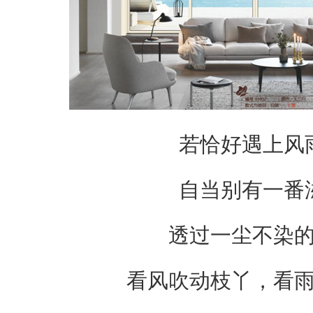
若恰好遇上风
自当别有一番
透过一尘不染
看风吹动枝丫，看