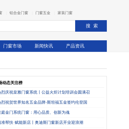
窗
铝合金门窗
门窗五金
家装门窗
|
|
|
搜索
门窗市场
新闻快讯
产品资讯
场动态关注榜
热烈庆祝皇雅门窗系统丨公益火炬计划培训会圆满召
热烈祝贺世界知名五金品牌-斯坦福五金签约伦登国
皇庭金门系统门窗：用心品质、创新为魂
精准帮扶·赋能新店丨奥迪斯门窗新店开业迎浪潮