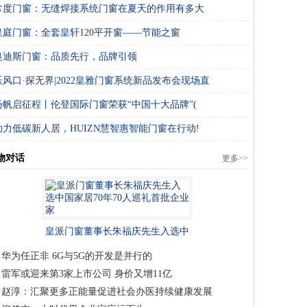
常度门窗：无缝焊接系统门窗在夏天的作用有多大
皇庭门窗：全套皇轩120平开窗——节能之窗
奥迪斯门窗：品质先行，品牌引领
跃风口·探无界|2022皇雅门窗系统新品发布会现场直
扬帆启征程丨伦登国际门窗荣获“中国十大品牌”(
助力低碳新人居，HUIZN慧智惠智能门窗在行动!
物对话
更多>>
皇派门窗董事长朱福庆先生入选中
国家居70年70人巡
华为任正非 6G与5G的开发是并行的
雷军或迎来第3家上市公司 身价又增11亿
赵淳：汇聚更多正能量促进社会办医持续健康发展