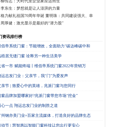
柳传志：大时代里企业家应运而生
李东生：梦想就是让人澎湃的力量
格力献礼祖国70周年华诞 董明珠：共同建设强大、幸
周厚健：激光显示是最好的“潜力股”
门资讯排行榜
维佰帝系统门窗：节能增效，全面助力“碳达峰碳中和
凤梧居无缝门窗 诠释另一种生活美学
七省一市·赋能终端丨维佰帝系统门窗2022年营销万
翔运志发门业：父亲节，我“门”为爱发声
父亲节 | 致爱心中的英雄，兆派门窗与您同行
门窗品牌加盟哪家好?兆派门窗带您市场“挖金”
两心一点 翔运志发门业的制胜之道
广州钢亦美门业×百家主流媒体，打造良好的品牌生态
劳动节 | 慧智惠以智能门窗科技让您出行更安心