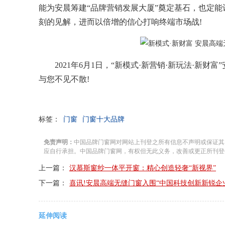
能为安晨筹建“品牌营销发展大厦”奠定基石，也定
刻的见解，进而以倍增的信心打响终端市场战!
2021年6月1日，“新模式·新营销·新玩法·新
与您不见不散!
标签：
门窗
门窗十大品牌
免责声明：
中国品牌门窗网对网站上刊登之所有信息不声明或保证其
应自行承担。中国品牌门窗网，有权但无此义务，改善或更正所刊登
上一篇：
汉慕斯窗纱一体平开窗：精心创造轻奢“新视界”
下一篇：
喜讯!安晨高端无缝门窗入围“中国科技创新新锐企
延伸阅读