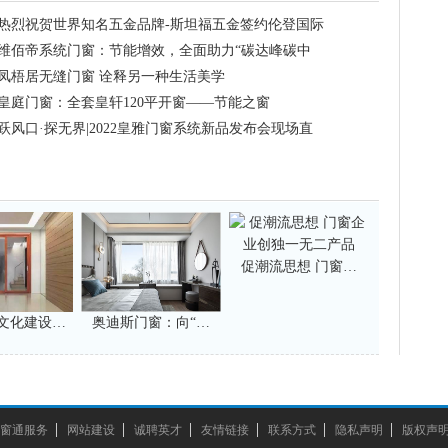
热烈祝贺世界知名五金品牌-斯坦福五金签约伦登国际
门窗
维佰帝系统门窗：节能增效，全面助力“碳达峰碳中
和”
凤梧居无缝门窗 诠释另一种生活美学
皇庭门窗：全套皇轩120平开窗——节能之窗
跃风口·探无界|2022皇雅门窗系统新品发布会现场直
击!
促潮流思想 门窗…
文化建设…
奥迪斯门窗：向“…
窗通服务
网站建设
诚聘英才
友情链接
联系方式
隐私声明
版权声