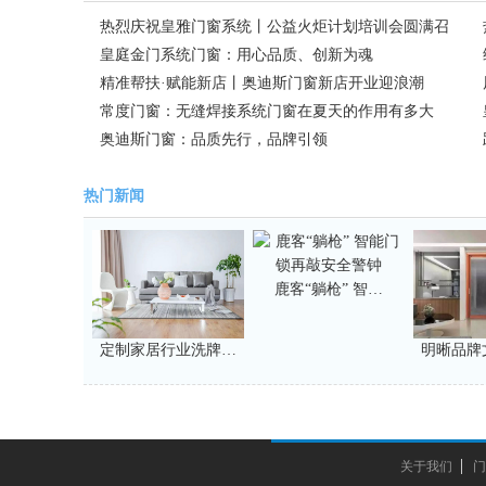
热烈庆祝皇雅门窗系统丨公益火炬计划培训会圆满召
开
皇庭金门系统门窗：用心品质、创新为魂
精准帮扶·赋能新店丨奥迪斯门窗新店开业迎浪潮
常度门窗：无缝焊接系统门窗在夏天的作用有多大
奥迪斯门窗：品质先行，品牌引领
热门新闻
鹿客“躺枪” 智…
定制家居行业洗牌…
明晰品牌
关于我们
门