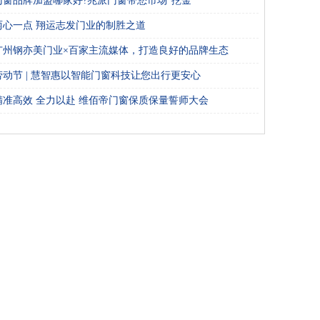
门窗品牌加盟哪家好?兆派门窗带您市场“挖金”
两心一点 翔运志发门业的制胜之道
广州钢亦美门业×百家主流媒体，打造良好的品牌生态
劳动节 | 慧智惠以智能门窗科技让您出行更安心
精准高效 全力以赴 维佰帝门窗保质保量誓师大会