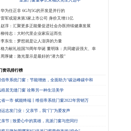
皇派门窗董事长朱福庆先生入选中
国家居70年70人巡
华为任正非 6G与5G的开发是并行的
雷军或迎来第3家上市公司 身价又增11亿
赵淳：汇聚更多正能量促进社会办医持续健康发展
柳传志：大时代里企业家应运而生
李东生：梦想就是让人澎湃的力量
格力献礼祖国70周年华诞 董明珠：共同建设强大、幸
周厚健：激光显示是最好的“潜力股”
门资讯排行榜
维佰帝系统门窗：节能增效，全面助力“碳达峰碳中和
凤梧居无缝门窗 诠释另一种生活美学
七省一市·赋能终端丨维佰帝系统门窗2022年营销万
翔运志发门业：父亲节，我“门”为爱发声
父亲节 | 致爱心中的英雄，兆派门窗与您同行