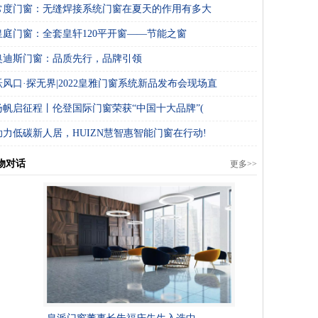
常度门窗：无缝焊接系统门窗在夏天的作用有多大
皇庭门窗：全套皇轩120平开窗——节能之窗
奥迪斯门窗：品质先行，品牌引领
跃风口·探无界|2022皇雅门窗系统新品发布会现场直
扬帆启征程丨伦登国际门窗荣获“中国十大品牌”(
助力低碳新人居，HUIZN慧智惠智能门窗在行动!
物对话
更多>>