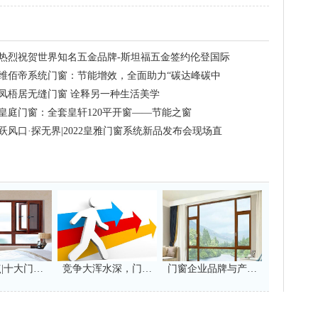
热烈祝贺世界知名五金品牌-斯坦福五金签约伦登国际
门窗
维佰帝系统门窗：节能增效，全面助力“碳达峰碳中
和”
凤梧居无缝门窗 诠释另一种生活美学
皇庭门窗：全套皇轩120平开窗——节能之窗
跃风口·探无界|2022皇雅门窗系统新品发布会现场直
击!
|十大门…
竞争大浑水深，门…
门窗企业品牌与产…