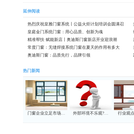
延伸阅读
热烈庆祝皇雅门窗系统丨公益火炬计划培训会圆满召
开
皇庭金门系统门窗：用心品质、创新为魂
精准帮扶·赋能新店丨奥迪斯门窗新店开业迎浪潮
常度门窗：无缝焊接系统门窗在夏天的作用有多大
奥迪斯门窗：品质先行，品牌引领
热门新闻
门窗企业立足市场…
外部环境不乐观?…
行业观点