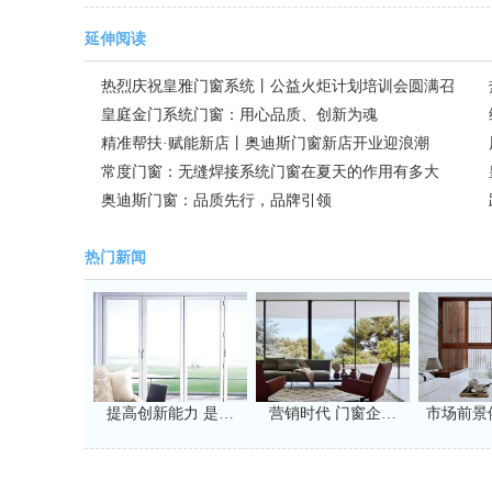
延伸阅读
热烈庆祝皇雅门窗系统丨公益火炬计划培训会圆满召
开
皇庭金门系统门窗：用心品质、创新为魂
精准帮扶·赋能新店丨奥迪斯门窗新店开业迎浪潮
常度门窗：无缝焊接系统门窗在夏天的作用有多大
奥迪斯门窗：品质先行，品牌引领
热门新闻
提高创新能力 是…
营销时代 门窗企…
市场前景