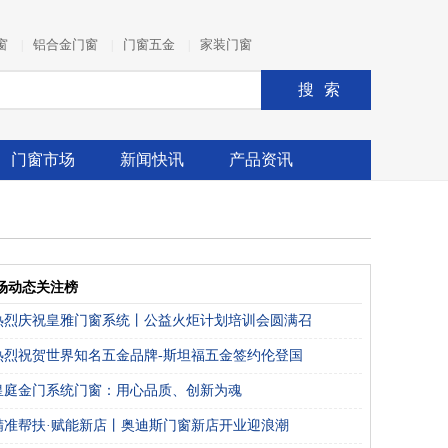
窗
铝合金门窗
门窗五金
家装门窗
|
|
|
搜索
门窗市场
新闻快讯
产品资讯
场动态关注榜
热烈庆祝皇雅门窗系统丨公益火炬计划培训会圆满召
热烈祝贺世界知名五金品牌-斯坦福五金签约伦登国
皇庭金门系统门窗：用心品质、创新为魂
精准帮扶·赋能新店丨奥迪斯门窗新店开业迎浪潮