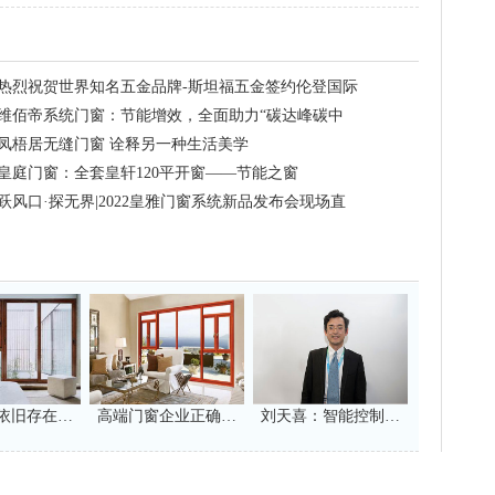
热烈祝贺世界知名五金品牌-斯坦福五金签约伦登国际
门窗
维佰帝系统门窗：节能增效，全面助力“碳达峰碳中
和”
凤梧居无缝门窗 诠释另一种生活美学
皇庭门窗：全套皇轩120平开窗——节能之窗
跃风口·探无界|2022皇雅门窗系统新品发布会现场直
击!
依旧存在…
高端门窗企业正确…
刘天喜：智能控制…