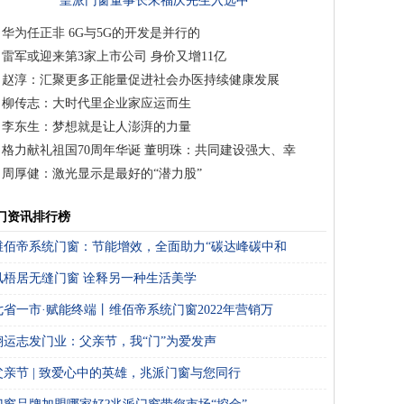
皇派门窗董事长朱福庆先生入选中
国家居70年70人巡
华为任正非 6G与5G的开发是并行的
雷军或迎来第3家上市公司 身价又增11亿
赵淳：汇聚更多正能量促进社会办医持续健康发展
柳传志：大时代里企业家应运而生
李东生：梦想就是让人澎湃的力量
格力献礼祖国70周年华诞 董明珠：共同建设强大、幸
周厚健：激光显示是最好的“潜力股”
门资讯排行榜
维佰帝系统门窗：节能增效，全面助力“碳达峰碳中和
凤梧居无缝门窗 诠释另一种生活美学
七省一市·赋能终端丨维佰帝系统门窗2022年营销万
翔运志发门业：父亲节，我“门”为爱发声
父亲节 | 致爱心中的英雄，兆派门窗与您同行