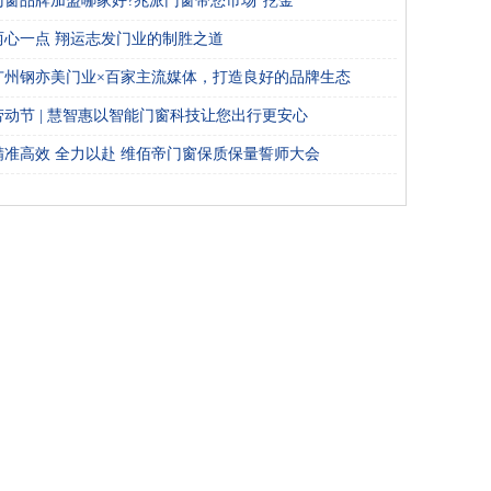
门窗品牌加盟哪家好?兆派门窗带您市场“挖金”
两心一点 翔运志发门业的制胜之道
广州钢亦美门业×百家主流媒体，打造良好的品牌生态
劳动节 | 慧智惠以智能门窗科技让您出行更安心
精准高效 全力以赴 维佰帝门窗保质保量誓师大会