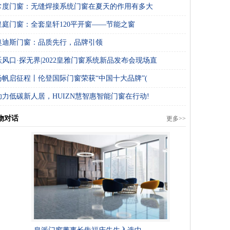
常度门窗：无缝焊接系统门窗在夏天的作用有多大
皇庭门窗：全套皇轩120平开窗——节能之窗
奥迪斯门窗：品质先行，品牌引领
跃风口·探无界|2022皇雅门窗系统新品发布会现场直
扬帆启征程丨伦登国际门窗荣获“中国十大品牌”(
助力低碳新人居，HUIZN慧智惠智能门窗在行动!
物对话
更多>>