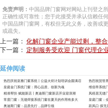
免责声明：
中国品牌门窗网对网站上刊登之
正确性或可靠性；您于此接受并承认信赖任
中国品牌门窗网，有权但无此义务，改善或
或疏失。
上一篇：
化解门窗企业产能过剩，整合
下一篇：
定制服务受欢迎 门窗代理企
延伸阅读
热烈庆祝皇雅门窗系统丨公益火炬计划培训会圆满召
热烈祝贺世
开
皇庭金门系统门窗：用心品质、创新为魂
门窗
维佰帝系统
精准帮扶·赋能新店丨奥迪斯门窗新店开业迎浪潮
和”
凤梧居无缝门
常度门窗：无缝焊接系统门窗在夏天的作用有多大
皇庭门窗：全
奥迪斯门窗：品质先行，品牌引领
跃风口·探无