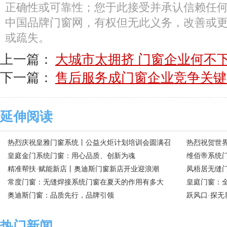
正确性或可靠性；您于此接受并承认信赖任
中国品牌门窗网，有权但无此义务，改善或
或疏失。
上一篇：
大城市太拥挤 门窗企业何不
下一篇：
售后服务成门窗企业竞争关键
延伸阅读
热烈庆祝皇雅门窗系统丨公益火炬计划培训会圆满召
热烈祝贺世
开
皇庭金门系统门窗：用心品质、创新为魂
门窗
维佰帝系统
精准帮扶·赋能新店丨奥迪斯门窗新店开业迎浪潮
和”
凤梧居无缝门
常度门窗：无缝焊接系统门窗在夏天的作用有多大
皇庭门窗：全
奥迪斯门窗：品质先行，品牌引领
跃风口·探无
击!
热门新闻