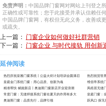
免责声明：
中国品牌门窗网对网站上刊登之
正确性或可靠性；您于此接受并承认信赖任
中国品牌门窗网，有权但无此义务，改善或
或疏失。
上一篇：
门窗企业如何做好社群营销
下一篇：
门窗企业 与时代接轨 用创新
延伸阅读
热烈庆祝皇雅门窗系统丨公益火炬计划培训会圆满召
热烈祝贺世
开
皇庭金门系统门窗：用心品质、创新为魂
门窗
维佰帝系统
精准帮扶·赋能新店丨奥迪斯门窗新店开业迎浪潮
和”
凤梧居无缝门
常度门窗：无缝焊接系统门窗在夏天的作用有多大
皇庭门窗：全
奥迪斯门窗：品质先行，品牌引领
跃风口·探无