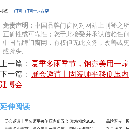
标签：
门窗
门窗十大品牌
免责声明：
中国品牌门窗网对网站上刊登之
正确性或可靠性；您于此接受并承认信赖任
中国品牌门窗网，有权但无此义务，改善或
或疏失。
上一篇：
夏季多雨季节，钢亦美用一扇
下一篇：
展会邀请丨固装师平移侧压内倒
建博会
延伸阅读
展会邀请丨固装师平移侧压内倒五金 邀您相约2026广
品牌聚光，
州建博会
夏季多雨季节，钢亦美用一扇门窗阻挡风雨和潮湿
双星加冕，