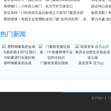
凤明钢门：13年匠心铸门，实力守护万家安心
十大品牌殊
政企同心促
双证加持！LBK利佰五金以标准之力筑牢门窗安全防
指导
焕新启航丨钢
线
重磅授牌！库勒五金荣膺欧迪克门窗“合作供应商”，实
满举行
聚力共赢 质
力再获认可
盛会
热门新闻
塑料钢窗真的会成…
门窗材质避坑指南…
渠道变革 压力山…
关于我们
门